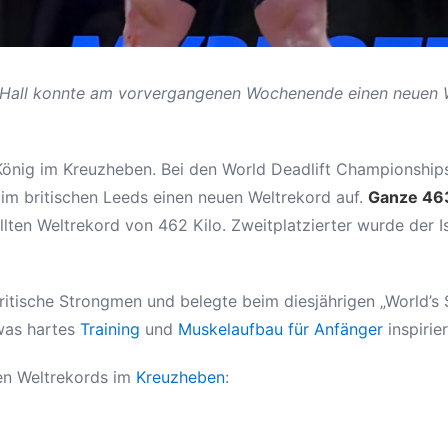
“ Hall konnte am vorvergangenen Wochenende einen neuen W
König im Kreuzheben. Bei den World Deadlift Championship
m britischen Leeds einen neuen Weltrekord auf.
Ganze 463
lten Weltrekord von 462 Kilo. Zweitplatzierter wurde der 
 britische Strongmen und belegte beim diesjährigen „World’
 was hartes
Training
und
Muskelaufbau für Anfänger
inspirie
en Weltrekords im
Kreuzheben
: