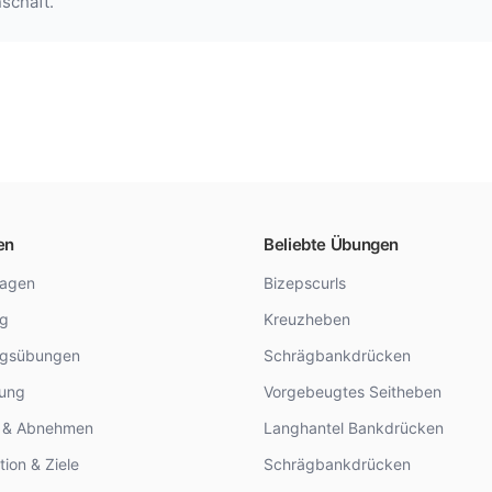
schaft.
en
Beliebte Übungen
lagen
Bizepscurls
ng
Kreuzheben
ngsübungen
Schrägbankdrücken
rung
Vorgebeugtes Seitheben
n & Abnehmen
Langhantel Bankdrücken
tion & Ziele
Schrägbankdrücken