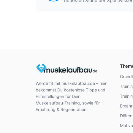
neuesten Stand der Sportwissen
Them
Grund
Werde fit mit muskelaufbau.de – hier
Traini
bekommst Du kostenlose Tipps und
Traini
Hilfestellungen für Dein
Muskelaufbau-Training, sowie für
Ernäh
Ernährung & Regeneration!
Diäte
Motiva