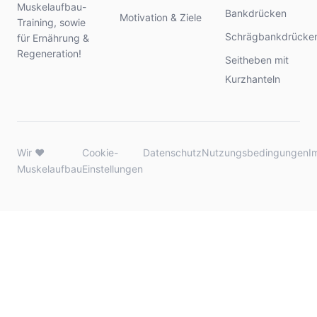
Muskelaufbau-
Bankdrücken
Motivation & Ziele
Training, sowie
Schrägbankdrücke
für Ernährung &
Regeneration!
Seitheben mit
Kurzhanteln
Wir ♥
Cookie-
Datenschutz
Nutzungsbedingungen
I
Muskelaufbau
Einstellungen