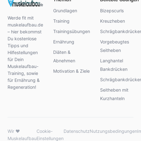
Grundlagen
Bizepscurls
Werde fit mit
Training
Kreuzheben
muskelaufbau.de
Trainingsübungen
Schrägbankdrücke
– hier bekommst
Du kostenlose
Ernährung
Vorgebeugtes
Tipps und
Seitheben
Diäten &
Hilfestellungen
für Dein
Abnehmen
Langhantel
Muskelaufbau-
Bankdrücken
Motivation & Ziele
Training, sowie
Schrägbankdrücke
für Ernährung &
Regeneration!
Seitheben mit
Kurzhanteln
Wir ♥
Cookie-
Datenschutz
Nutzungsbedingungen
I
Muskelaufbau
Einstellungen