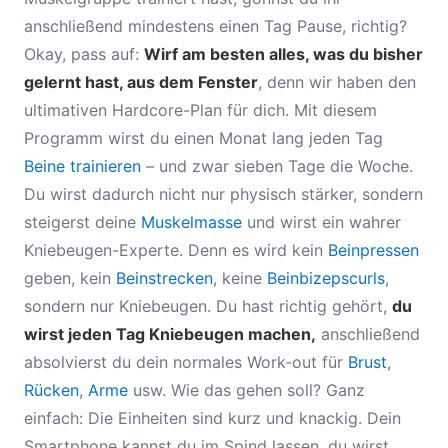
anschließend mindestens einen Tag Pause, richtig?
Okay, pass auf:
Wirf am besten alles, was du bisher
gelernt hast, aus dem Fenster
, denn wir haben den
ultimativen Hardcore-Plan für dich. Mit diesem
Programm wirst du einen Monat lang jeden Tag
Beine trainieren
– und zwar sieben Tage die Woche.
Du wirst dadurch nicht nur physisch stärker, sondern
steigerst deine
Muskelmasse
und wirst ein wahrer
Kniebeugen-Experte. Denn es wird kein
Beinpressen
geben, kein
Beinstrecken
, keine
Beinbizepscurls
,
sondern nur Kniebeugen. Du hast richtig gehört,
du
wirst jeden Tag Kniebeugen machen,
anschließend
absolvierst du dein normales Work-out für
Brust
,
Rücken
,
Arme
usw. Wie das gehen soll? Ganz
einfach: Die Einheiten sind kurz und knackig. Dein
Smartphone kannst du im Spind lassen, du wirst