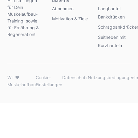
Diäten &
Hilfestellungen
für Dein
Abnehmen
Langhantel
Muskelaufbau-
Bankdrücken
Motivation & Ziele
Training, sowie
Schrägbankdrücke
für Ernährung &
Regeneration!
Seitheben mit
Kurzhanteln
Wir ♥
Cookie-
Datenschutz
Nutzungsbedingungen
I
Muskelaufbau
Einstellungen