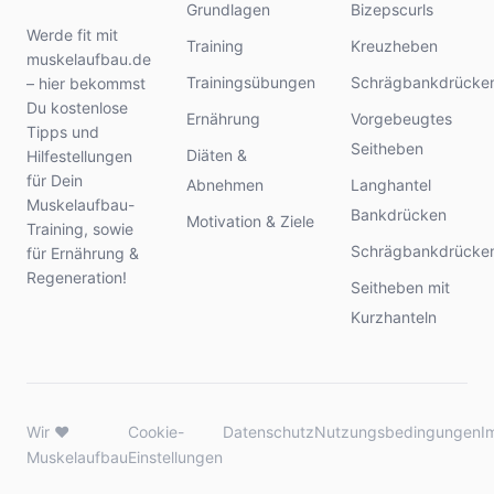
Grundlagen
Bizepscurls
Werde fit mit
Training
Kreuzheben
muskelaufbau.de
Trainingsübungen
Schrägbankdrücke
– hier bekommst
Du kostenlose
Ernährung
Vorgebeugtes
Tipps und
Seitheben
Diäten &
Hilfestellungen
für Dein
Abnehmen
Langhantel
Muskelaufbau-
Bankdrücken
Motivation & Ziele
Training, sowie
Schrägbankdrücke
für Ernährung &
Regeneration!
Seitheben mit
Kurzhanteln
Wir ♥
Cookie-
Datenschutz
Nutzungsbedingungen
I
Muskelaufbau
Einstellungen